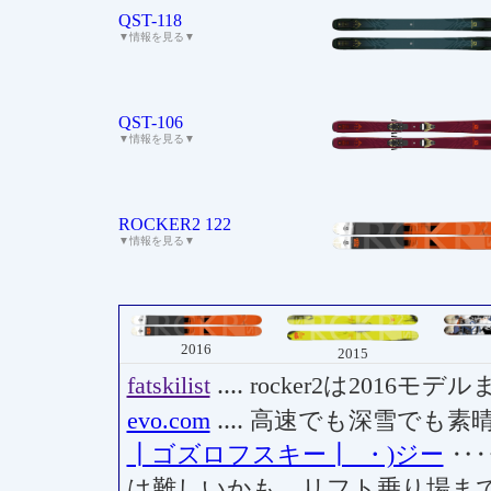
QST-118
▼情報を見る▼
QST-106
▼情報を見る▼
ROCKER2 122
▼情報を見る▼
2016
2015
fatskilist
‥‥ rocker2は2016モ
evo.com
‥‥ 高速でも深雪でも素晴
┃ゴズロフスキー┃_・)ジー
‥
は難しいかも。リフト乗り場ま