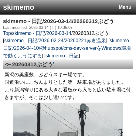
skimemo
Menu
skimemo - 日記/2026-03-14/20260312ぶどう
Last-modified: 2026-03-14 (土) 10:36:07
Top
/
skimemo - 日記
/
2026-03-14
/
20260312ぶどう
[
skimemo - 日記/2026-02-24/20260221赤倉温泉
] [
skimemo -
日記/2026-04-10/@hubspot/cms-dev-serverをWindows環境
で動くようにする
] [
skimemo - 日記
]
20260312ぶどう
†
新潟の奥座敷、ぶどうスキー場です。
国道沿いにこぢんまりとした第一駐車場がありました。
より新潟寄りにある大きな看板から入ると広い駐車場に付
きますが、そこは少し遠いです。