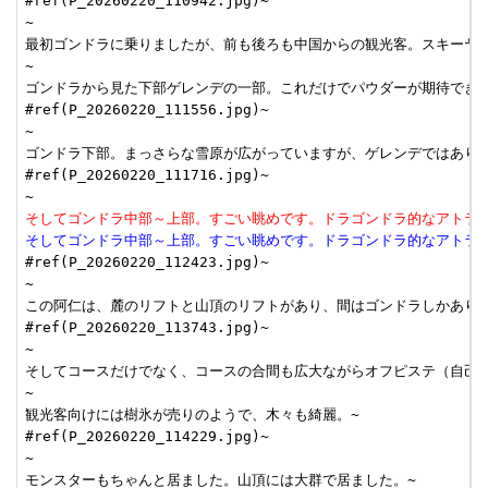
#ref(P_20260220_110942.jpg)~

~

最初ゴンドラに乗りましたが、前も後ろも中国からの観光客。スキーヤーと
~

ゴンドラから見た下部ゲレンデの一部。これだけでパウダーが期待できま
#ref(P_20260220_111556.jpg)~

~

ゴンドラ下部。まっさらな雪原が広がっていますが、ゲレンデではありません
#ref(P_20260220_111716.jpg)~

そしてゴンドラ中部～上部。すごい眺めです。ドラゴンドラ的なアトラ
そしてゴンドラ中部～上部。すごい眺めです。ドラゴンドラ的なアトラ
#ref(P_20260220_112423.jpg)~

~

この阿仁は、麓のリフトと山頂のリフトがあり、間はゴンドラしかありま
#ref(P_20260220_113743.jpg)~

~

そしてコースだけでなく、コースの合間も広大ながらオフピステ（自己責
~

観光客向けには樹氷が売りのようで、木々も綺麗。~

#ref(P_20260220_114229.jpg)~

~

モンスターもちゃんと居ました。山頂には大群で居ました。~
