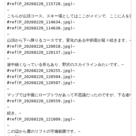
#ref(P_20260220_115728.jpg)~

~

こちらが山頂コース。スキー場としてはここがメインで、ここに人を運ぶ
#ref(P_20260220_114634.jpg)~

#ref(P_20260220_114638.jpg)~

~

山頂から下へ降りるコースです。変化のある中斜面が延々続きます。~

#ref(P_20260220_120018.jpg)~

#ref(P_20260220_120137.jpg)~

~

途中細くなっている所もあり、野沢のスカイラインみたいです。~

#ref(P_20260220_120255.jpg)~

#ref(P_20260220_120504.jpg)~

#ref(P_20260220_120507.jpg)~

~

マップでは中腹にロープトウがあって不思議だったのですが、下る途中で
#ref(P_20260220_120559.jpg)~

~

続き。~

#ref(P_20260220_121009.jpg)~

~

この辺から麓のリフトの守備範囲です。~
