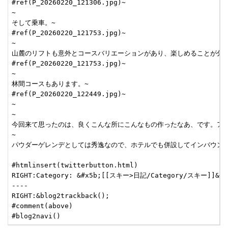
#ref(P_20260220_121306.jpg)~

~

そして乗車。~

#ref(P_20260220_121753.jpg)~

~

山麓のリフトも意外とコースバリエーションがあり、楽しめることが分か
#ref(P_20260220_121753.jpg)~

~

林間コースもあります。~

#ref(P_20260220_122449.jpg)~

~

~

今回来て思ったのは、良くこんな所にこんなもの作ったなあ、です。アク
~

パウダーゲレンデとしては秀逸なので、ホテルでも併設してインバウンド
#htmlinsert(twitterbutton.html)

RIGHT:Category: &#x5b;[[スキー>日記/Category/スキー]]&#x5d
----

RIGHT:&blog2trackback();

#comment(above)
