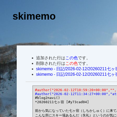
skimemo
追加された行は
この色
です。
削除された行は
この色
です。
skimemo - 日記/2026-02-12/20260211七ヶ
skimemo - 日記/2026-02-12/2026021
#author("2026-02-12T10:59:20+00:00","",
#author("2026-02-12T11:34:27+00:00","at
#blog2navi()

*20260211七ヶ宿 [#y73cad04]

前から気になっていた七ヶ宿（しちかしゅく）に来てみ
こんな所にスキー場あるんだ（失礼）というのが気にな