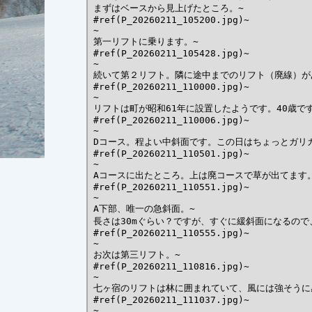
まずはベースから見上げたところ。~

#ref(P_20260211_105200.jpg)~

~

第一リフトに乗ります。~

#ref(P_20260211_105428.jpg)~

~

続いて第２リフト。隣に途中までのリフト（廃線）があ
#ref(P_20260211_110000.jpg)~

~

リフトは町が昭和61年に設置したようです。40歳です
#ref(P_20260211_110006.jpg)~

~

Dコース。程よい中斜面です。この日はちょっとガリガ
#ref(P_20260211_110501.jpg)~

~

Aコースに出たところ。上は廃コースで草が出てます。
#ref(P_20260211_110551.jpg)~

~

A下部、唯一の急斜面。~

長さは30mぐらい？ですが、すぐに緩斜面になるので
#ref(P_20260211_110555.jpg)~

~

お次は第三リフト。~

#ref(P_20260211_110816.jpg)~

~

七ヶ宿のリフトは林に囲まれていて、風には強そうに感
#ref(P_20260211_111037.jpg)~

~
