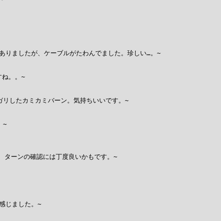
りましたが、ケーブルがたわんでました。珍しい…。~

ね。。~

リしたカミカミバーン。気持ちいいです。~

~

、ターンの確認には丁度良いかもです。~

じました。~
