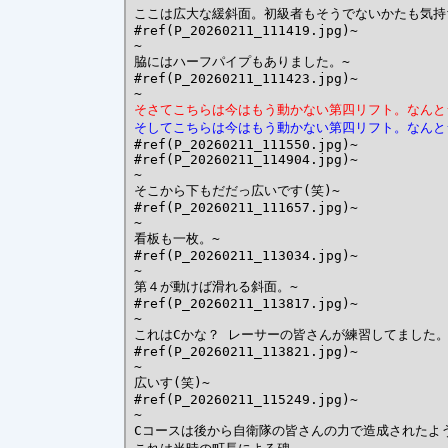
ここは広大な緩斜面。初級者もそうでないかたも気持ち
#ref(P_20260211_111419.jpg)~

~

脇にはハーフパイプもありました。~

#ref(P_20260211_111423.jpg)~

そさてこちらは今はもう動かない第四リフト。なんと
そしてこちらは今はもう動かない第四リフト。なんと
#ref(P_20260211_111550.jpg)~

#ref(P_20260211_114904.jpg)~

~

そこから下もだだっ広いです(笑)~

#ref(P_20260211_111657.jpg)~

~

看板も一枚。~

#ref(P_20260211_113034.jpg)~

~

第４が動けば滑れる斜面。~

#ref(P_20260211_113817.jpg)~

~

これはCかな？ レーサーの皆さんが練習してました。~
#ref(P_20260211_113821.jpg)~

~

広いす(笑)~

#ref(P_20260211_115249.jpg)~

~

Cコースは後から自衛隊の皆さんの力で造成されたよう