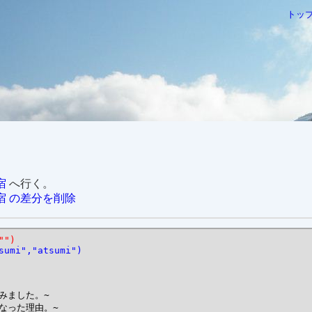
トッ
宿
へ行く。
1七ヶ宿 の差分を削除
"")
sumi","atsumi")
ました。~

った理由。~
