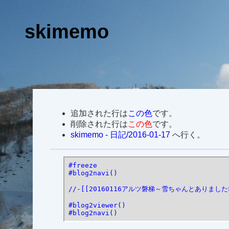
skimemo
追加された行は
この色
です。
削除された行は
この色
です。
skimemo - 日記/2016-01-17
へ行く。
#freeze

#blog2navi()

//-[[20160116アルツ磐梯～雪ちゃんとありました>s
#blog2viewer()

#blog2navi()