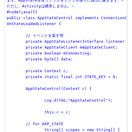
まず、AppStateを使うクラスをサンプル通りに適当に書きます。~

ただし、Activityは継承しません。~

#code(java){{

public class AppStateControl implements ConnectionCal
OnStateLoadedListener {

	// イベントを返す用

	private AppStateListenerInterface listener = null;

	private AppStateClient mAppStateClient;

	private boolean mConnecting;

	private byte[] data;

	private Context c;

	private static final int STATE_KEY = 0;

	AppStateControl(Context c) {

		Log.d(TAG,"AppStateControl");

		this.c = c;

        // for APP_STATE

 		String[] scopes = new String[] {
