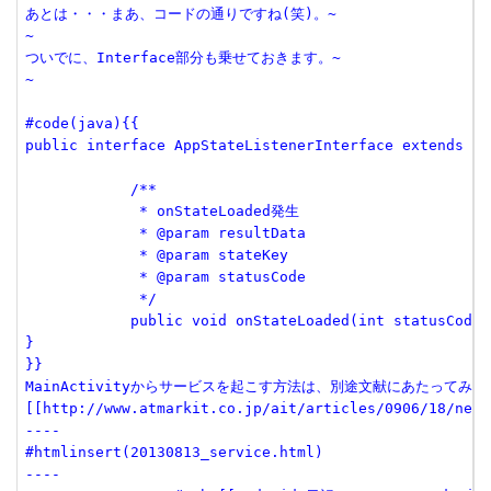
あとは・・・まあ、コードの通りですね(笑)。~

~

ついでに、Interface部分も乗せておきます。~

~

#code(java){{

public interface AppStateListenerInterface extends Ev
	    /**

	     * onStateLoaded発生

	     * @param resultData 

	     * @param stateKey 

	     * @param statusCode 

	     */

	    public void onStateLoaded(int statusCode, int stateKey, byte[] resultData);

}

}}

MainActivityからサービスを起こす方法は、別途文献にあたってみて
[[http://www.atmarkit.co.jp/ait/articles/0906/18/news
----

#htmlinsert(20130813_service.html)

----
