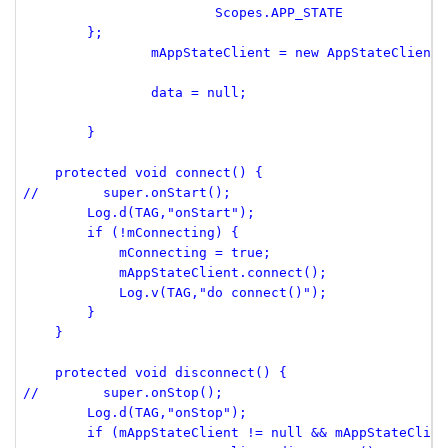
 			Scopes.APP_STATE

        };

 		mAppStateClient = new AppStateClient.Builder(c, this, this).setScopes(scopes).create();

 		data = null;

	}

    protected void connect() {

//        super.onStart();

        Log.d(TAG,"onStart");

        if (!mConnecting) {

            mConnecting = true;

            mAppStateClient.connect();

            Log.v(TAG,"do connect()");

        }

    }

    protected void disconnect() {

//        super.onStop();

        Log.d(TAG,"onStop");

        if (mAppStateClient != null && mAppStateClien