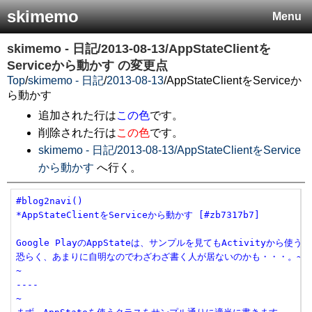
skimemo
Menu
skimemo - 日記/2013-08-13/AppStateClientを
Serviceから動かす
の変更点
Top
/
skimemo - 日記
/
2013-08-13
/
AppStateClientをServiceか
ら動かす
追加された行は
この色
です。
削除された行は
この色
です。
skimemo - 日記/2013-08-13/AppStateClientをService
から動かす
へ行く。
#blog2navi()

*AppStateClientをServiceから動かす [#zb7317b7]

Google PlayのAppStateは、サンプルを見てもActivity
恐らく、あまりに自明なのでわざわざ書く人が居ないのかも・・・。~

~

----

~
