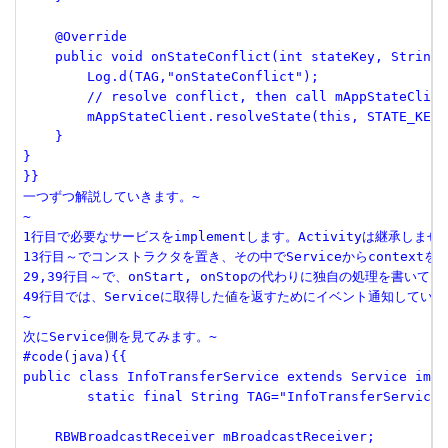
    @Override

    public void onStateConflict(int stateKey, String 
        Log.d(TAG,"onStateConflict");

        // resolve conflict, then call mAppStateClien
    	mAppStateClient.resolveState(this, STATE_KEY, ver, serverData);

    }

}

}}

一つずつ解説していきます。~

~

1行目で必要なサービスをimplementします。Activityは継承しません
13行目～でコンストラクタを置き、その中でServiceからcontextを受
29,39行目～で、onStart, onStopの代わりに独自の処理を書いて
49行目では、Serviceに取得した値を返すためにイベント通知しています。L
~

次にService側を見てみます。~

#code(java){{

public class InfoTransferService extends Service impl
	static final String TAG="InfoTransferService";

    RBWBroadcastReceiver mBroadcastReceiver;
