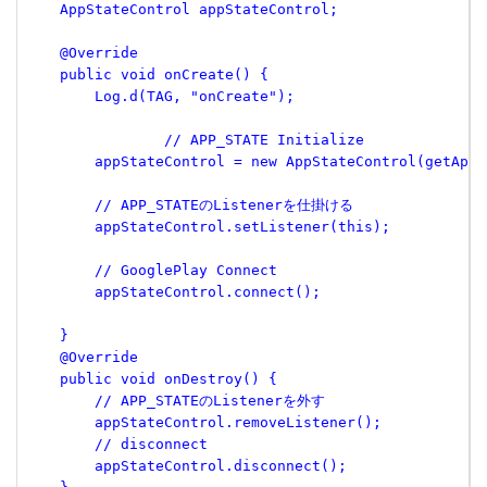
    AppStateControl appStateControl;

    @Override

    public void onCreate() {

        Log.d(TAG, "onCreate");

		// APP_STATE Initialize

        appStateControl = new AppStateControl(getAppl
        // APP_STATEのListenerを仕掛ける

        appStateControl.setListener(this);

        // GooglePlay Connect

        appStateControl.connect();

    }

    @Override

    public void onDestroy() {

        // APP_STATEのListenerを外す

        appStateControl.removeListener();

        // disconnect

        appStateControl.disconnect();
