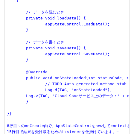
    }

	// データを読むとき

	private void loadData() {

		appStateControl.LoadData();

	}

	// データを書くとき

	private void saveData() {

		appStateControl.SaveData();

	}

	@Override

	public void onStateLoaded(int statusCode, int stateKey, byte[] resultData) {

		// TODO Auto-generated method stub

		Log.d(TAG, "onStateLoaded");

        Log.v(TAG, "Cloud Saveサービス上のデータ：" + new S
	}

}}

~

8行目～のonCreate内で、AppStateControlをnewしてcontextを
15行目で結果を受け取るためのListenerを仕掛けています。~
