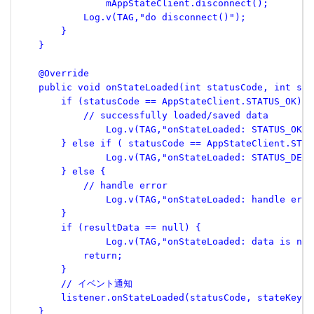
        	mAppStateClient.disconnect();

            Log.v(TAG,"do disconnect()");

        }

    }

    @Override

    public void onStateLoaded(int statusCode, int sta
        if (statusCode == AppStateClient.STATUS_OK) {

            // successfully loaded/saved data

        	Log.v(TAG,"onStateLoaded: STATUS_OK");

        } else if ( statusCode == AppStateClient.STAT
        	Log.v(TAG,"onStateLoaded: STATUS_DEVELOPER_ERROR");

        } else {

            // handle error

        	Log.v(TAG,"onStateLoaded: handle error.");

        }

        if (resultData == null) {

        	Log.v(TAG,"onStateLoaded: data is null.");

            return;

        }

        // イベント通知

    	listener.onStateLoaded(statusCode, stateKey, resultData);

    }
