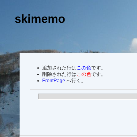
skimemo
追加された行は
この色
です。
削除された行は
この色
です。
FrontPage
へ行く。