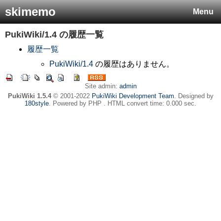
skimemo
Menu
PukiWiki/1.4
の履歴一覧
履歴一覧
PukiWiki/1.4
の履歴はありません。
Site admin:
admin
PukiWiki 1.5.4
© 2001-2022
PukiWiki Development Team
. Designed by
180style
. Powered by PHP . HTML convert time: 0.000 sec.