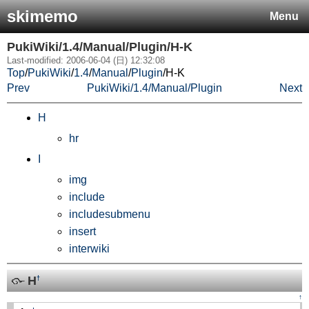
skimemo
Menu
PukiWiki/1.4/Manual/Plugin/H-K
Last-modified: 2006-06-04 (日) 12:32:08
Top
/
PukiWiki
/
1.4
/
Manual
/
Plugin
/
H-K
Prev
PukiWiki/1.4/Manual/Plugin
Next
H
hr
I
img
include
includesubmenu
insert
interwiki
H
†
↑