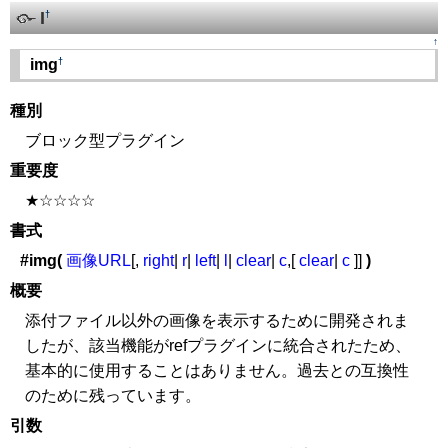
I
†
↑
†
img
種別
ブロック型プラグイン
重要度
★☆☆☆☆
書式
#img(
画像URL
[,
right
|
r
|
left
|
l
|
clear
|
c
,[
clear
|
c
]]
)
概要
添付ファイル以外の画像を表示するために開発されま
したが、該当機能がrefプラグインに統合されたため、
基本的に使用することはありません。過去との互換性
のために残っています。
引数