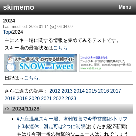
skimemo
Menu
2024
Last-modified: 2025-01-14 (火) 06:34:09
Top
/
2024
主にスキー場に関する情報を集めてみるテストです。
スキー場の最新状況は
こちら
日記は→
こちら
。
さらに過去の記事：
2012
2013
2014
2015
2016
2017
2018
2019
2020
2021
2022
2023
2024/11/28
†
#
万座温泉スキー場、盗難被害で今季営業縮小 リフ
ト3本運休、滑走可は2つに制限
(おくたま経済新聞)
やはり今期一番の衝撃的なニュースはこれでしょう