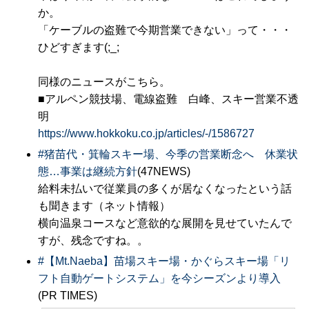
か。
「ケーブルの盗難で今期営業できない」って・・・
ひどすぎます(;_;
同様のニュースがこちら。
■アルペン競技場、電線盗難 白峰、スキー営業不透
明
https://www.hokkoku.co.jp/articles/-/1586727
#
猪苗代・箕輪スキー場、今季の営業断念へ 休業状
態…事業は継続方針
(47NEWS)
給料未払いで従業員の多くが居なくなったという話
も聞きます（ネット情報）
横向温泉コースなど意欲的な展開を見せていたんで
すが、残念ですね。。
#
【Mt.Naeba】苗場スキー場・かぐらスキー場「リ
フト自動ゲートシステム」を今シーズンより導入
(PR TIMES)