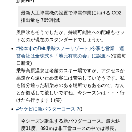
新聞HP)
最新人工降雪機の設置で降雪作業における CO2
排出量を 76%削減
奥伊吹もそうでしたが、持続可能性への配慮もセッ
トなのが現在のスタンダードでしょうか。
#
松本市の｢Mt.乗鞍スノーリゾート｣今季も営業 運
営会社は全株式を「地元有志の会」に譲渡へ
(信濃毎
日新聞)
乗鞍高原温泉は老舗のスキー場ですが、アクセスが
高速から遠いため集客には苦労していそうです。私
も随分通った馴染みのある場所でもあるので、なん
とか復活して欲しいですね。今シーズンは・・・行
けたら行きます！(笑)
#
ヤケビに新パウダーコース!?
()
今シーズン誕生する新パウダーコース。最大斜
度31度、893ｍは非圧雪コースの中では最長。