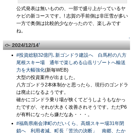
公式発表は無いものの、一部で盛り上がっているヤ
ケビの新コースです。! 志賀の手前側は非圧雪が多い
一方で奥側は比較的少なかったので、楽しみです
ね。
↑
2024/12/14
†
#
投資総額32億円､新ゴンドラ建設へ 白馬村の八方
尾根スキー場 通年で楽しめる山岳リゾートへ輸送
力を大幅強化
(新毎WEB)
大型の投資案件が出ました。
八方ゴンドラ2本体制かと思ったら、現行のゴンドラ
は廃止になるようです。
確かにゴンドラ乗り場が狭くてどうしようもなかっ
たですが、それが大きく改善されそうです。ただP6
が有料になったら嫌だなあ・・・。
#
福島県南会津町のだいくら、高畑スキー場31年閉
鎖へ 利用者減、町長「苦渋の決断」 南郷、たか