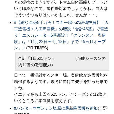
との提携のようですが、トマム自体高級リゾートと
いう印象なので、富裕層対象でしょうかね。当人は
そういうつもりはないかもしれませんが・・。
#
【総額21億8千万円！スキー場への設備投資】「人
工造雪機＋人工降雪機」の増設「合計45基」で雪造
り！エスカレーター6基新設！「グランスノー奥伊
吹」は「11月22日〜4月13日」まで「5ヵ月オープ
ン」！
(PR TIMES)
合計「1日525トン」 （※昨シーズンの
約12倍の造雪能力）
日本で一番混雑するスキー場、奥伊吹が造雪機能を
増強するようです。暖冬に向けて先手を打った形で
すね。
イエティをも上回る525トン、昨シーズンの12倍と
いうところに本気度を窺えます。
#
ハンターマウンテン塩原に最新降雪機を追加
(下野