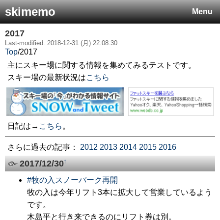
skimemo
Menu
2017
Last-modified: 2018-12-31 (月) 22:08:30
Top
/
2017
主にスキー場に関する情報を集めてみるテストです。
スキー場の最新状況は
こちら
日記は→
こちら
。
さらに過去の記事：
2012
2013
2014
2015
2016
2017/12/30
†
#
牧の入スノーパーク再開
牧の入は今年リフト3本に拡大して営業しているよう
です。
木島平と行き来できるのにリフト券は別。