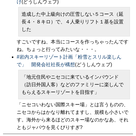
け
(どうしんウェブ)
造成した中上級向けの圧雪しない５コース（延
長４・８キロ）で、４人乗りリフト１基を設置
した
すごいですね、本当にコースを作っちゃったんです
ね。ちょっと行ってみたいな・・・。
#
岩内スキーリゾート計画「粉雪とスリル楽しん
で」 開発会社社長が構想
(どうしんウェブ)
「地元住民やニセコに来ているインバウンド
（訪日外国人客）などのファミリーに楽しんで
もらえるスキーリゾートを目指す」
「ニセコいわない国際スキー場」とは言うものの、
ニセコからはかなり離れてますし、規模も小さいで
す。海外から来るほどのスキー場なのかなあ、それ
ともジャパウを見くびりすぎ?