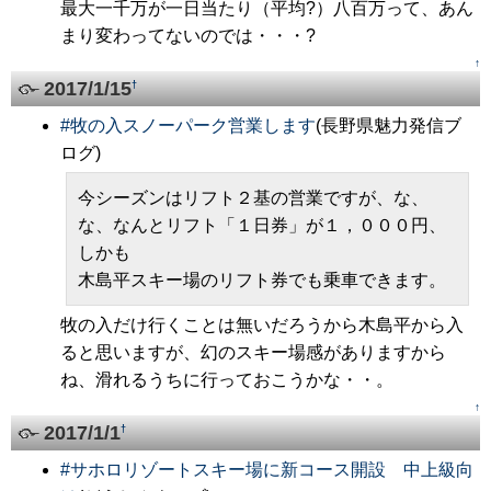
最大一千万が一日当たり（平均?）八百万って、あん
まり変わってないのでは・・・?
↑
2017/1/15
†
#
牧の入スノーパーク営業します
(長野県魅力発信ブ
ログ)
今シーズンはリフト２基の営業ですが、な、
な、なんとリフト「１日券」が１，０００円、
しかも
木島平スキー場のリフト券でも乗車できます。
牧の入だけ行くことは無いだろうから木島平から入
ると思いますが、幻のスキー場感がありますから
ね、滑れるうちに行っておこうかな・・。
↑
2017/1/1
†
#
サホロリゾートスキー場に新コース開設 中上級向