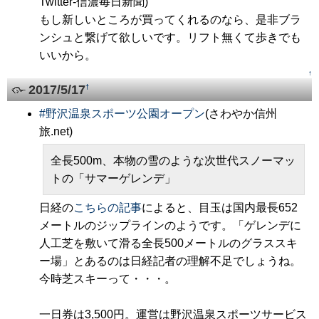
Twitter-信濃毎日新聞)
もし新しいところが買ってくれるのなら、是非ブラ
ンシュと繋げて欲しいです。リフト無くて歩きでも
いいから。
↑
2017/5/17
†
#
野沢温泉スポーツ公園オープン
(さわやか信州
旅.net)
全長500m、本物の雪のような次世代スノーマッ
トの「サマーゲレンデ」
日経の
こちらの記事
によると、目玉は国内最長652
メートルのジップラインのようです。「ゲレンデに
人工芝を敷いて滑る全長500メートルのグラススキ
ー場」とあるのは日経記者の理解不足でしょうね。
今時芝スキーって・・・。
一日券は3,500円。運営は野沢温泉スポーツサービス