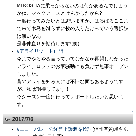
Mt.KOSHAに乗っからないのは何かあるんでしょう
かね。マックアースとけんかしたから?
一度行ってみたいとは思いますが、はるばるここま
で来て木島を滑らずに牧の入りだけっていう選択肢
は無いなあ・・・。
是非仲直りを期待します!(笑)
#
アライリゾート再開
今までやるやる言っていてなかなか再開しなかった
アライ、ロッテのお家騒動にも負けず無事オープン
しました。
昔のアライを知る人には不評な面もあるようです
が、私は期待してます！
今シーズン一度は行ってレポートしたいと思いま
す。
↑
2017/7/6
†
#
エコーバレーの経営上譲渡を検討
(信州有賀峠さん