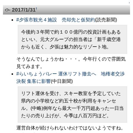
↑
2017/1/31
†
#
夕張市観光４施設 売却先と仮契約
(読売新聞)
今後約３年間で約１００億円の投資計画もある
といい、元大グループの担当者は「新千歳空港
からも近く、夕張は魅力的なリゾート地。
そうなんでしょうかね・・・。今年行くので雰囲気
見てみます。
#
らいちょうバレー 運休リフト撤去へ 地権者交渉
決裂 集客に影響
(中日新聞)
リフト運休を受け、スキー教室を予定していた
県内の小学校など約五十校が利用をキャンセ
ル。(中略)例年なら最大一千万円超あった一日当
たりの売り上げが、今季は八百万円ほど。
運営自体が続けられないわけではないようですね。