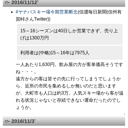
2016/11/12
†
#
ヤナバスキー場今期営業断念
(信濃毎日新聞(信州有
賀峠さんTwitter))
15～16シーズンは40日しか営業できず、売り上
げは1300万円
利用者は(中略)15～16年は7975人
一人あたり1,630円。飲み屋の方が客単価高そうです
ね・・・。
遠方からの客は皆その先に行ってしまうでしょうか
ら、近所の市民を集めるしか無いのだと思います
が、大町市も人口は約3万。人気スキー場から客が溢
れる状況じゃないと存続できない運命だったのでし
ょうか。
↑
2016/11/3
†