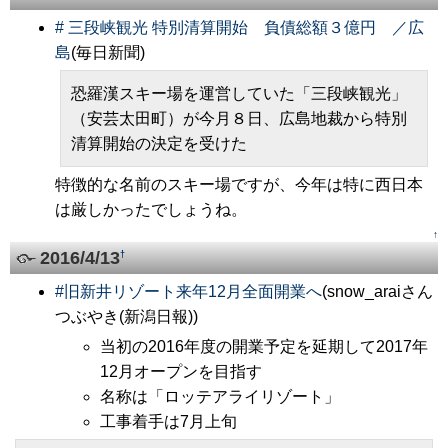
#
三段峡観光 特別清算開始 負債総額３億円 ／広
島
(毎日新聞)
恐羅漢スキー場を運営していた「三段峡観光」
（安芸太田町）が今月８日、広島地裁から特別
清算開始の決定を受けた
特徴的な名前のスキー場ですが、今年は特に西日本
は厳しかったでしょうね。
↑
2016/4/13
†
#
旧新井リゾート来年12月全面開業へ
(snow_araiさん
つぶやき(新潟日報))
当初の2016年度の開業予定を延期して2017年
12月オープンを目指す
名称は「ロッテアライリゾート」
工事着手は7月上旬