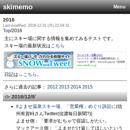
skimemo
Menu
2016
Last-modified: 2018-12-31 (月) 22:04:31
Top
/
2016
主にスキー場に関する情報を集めてみるテストです。
スキー場の最新状況は
こちら
日記は→
こちら
。
さらに過去の記事：
2012
2013
2014
2015
2016/12/8
†
#
よませ温泉スキー場、「営業権」めぐり訴訟に
(信
州有賀峠さんTwitter(信濃毎日新聞?))
よませ側：「要求がむちゃで容認しがたい」
マックアース側：「よませだけ返してほしいという