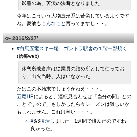
影響の為、苦渋の決断となりました
今年はこういう大物造形系は苦労しているようです
ね。夏油も
こんなこと
言ってますし・・。
↑
2016/2/27
†
#
白馬五竜スキー場 ゴンドラ駅舎の１階一部焼く
(信毎web)
休憩所兼倉庫は従業員の詰め所として使ってお
り、出火当時、人はいなかった
たばこの不始末でしょうかねえ・・・。
五竜HP
によると、運転見合わせは「当分の間」との
ことですので、もしかしたら今シーズンは難しいか
もしれません。これは辛い・・・。
#
3/3
復活
しました。1週間で済んだのですね、
良かった。
↑