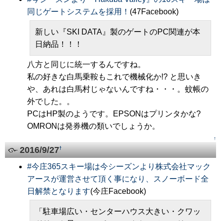
同じゲートシステムを採用！
(47Facebook)
新しい『SKI DATA』製のゲートのPC関連が本
日納品！！！
八方と同じに統一するんですね。
私の好きな白馬乗鞍もこれで機械化か!? と思いき
や、あれは白馬村じゃないんですね・・・。蚊帳の
外でした。。
PCはHP製のようです。EPSONはプリンタかな?
OMRONは発券機の類いでしょうか。
↑
2016/9/27
†
#
今庄365スキー場は今シーズンより株式会社マック
アースが運営させて頂く事になり、スノーボード全
日解禁となります
(今庄Facebook)
「駐車場広い・センターハウス大きい・クワッ