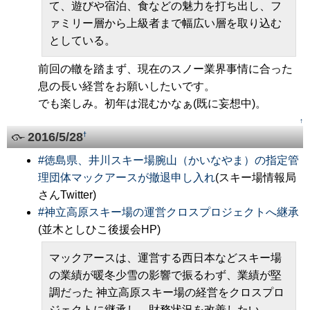
て、遊びや宿泊、食などの魅力を打ち出し、フ
ァミリー層から上級者まで幅広い層を取り込む
としている。
前回の轍を踏まず、現在のスノー業界事情に合った
息の長い経営をお願いしたいです。
でも楽しみ。初年は混むかなぁ(既に妄想中)。
↑
2016/5/28
†
#
徳島県、井川スキー場腕山（かいなやま）の指定管
理団体マックアースが撤退申し入れ
(スキー場情報局
さんTwitter)
#
神立高原スキー場の運営クロスプロジェクトへ継承
(並木としひこ後援会HP)
マックアースは、運営する西日本などスキー場
の業績が暖冬少雪の影響で振るわず、業績が堅
調だった 神立高原スキー場の経営をクロスプロ
ジェクトに継承し、財務状況を改善したい。