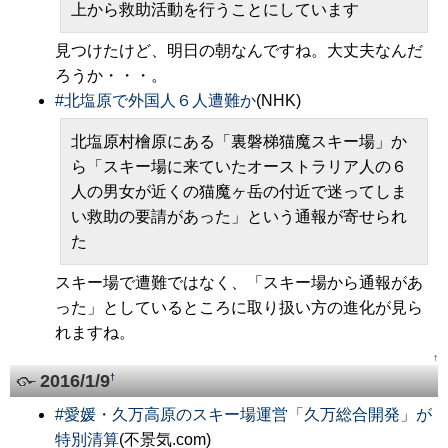
上から救助活動を行うことにしています
見つけたけど、明日の朝なんですね。大丈夫なんだ
ろうか・・・。
#
北塩原で外国人６人遭難か
(NHK)
北塩原村檜原にある「裏磐梯猫魔スキー場」か
ら「スキー場に来ていたオーストラリア人の６
人の男女が近くの猫魔ヶ岳の付近で迷ってしま
い救助の要請があった」という通報が寄せられ
た
スキー場で遭難ではなく、「スキー場から通報があ
った」としているところに取り扱い方の進化が見ら
れますね。
↑
2016/1/9
†
#
愛媛・久万高原のスキー場運営「久万総合開発」が
特別清算
(不景気.com)