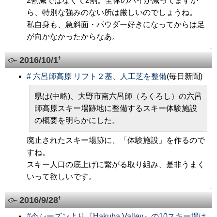
2割減ではなくて2割。全体のパイが減ってますか
ら、特別な強みのない所は厳しいのでしょうね。
私自身も、急斜面・パウダー好きになってからは足
が向かなかったからなあ。
↑
2016/10/1
†
#
六呂師高原 リフト２基、人工芝を整備
(毎日新聞)
県は(中略)、大野市南六呂師（ろくろし）の六呂
師高原スキー場跡地に整備するスキー体験施設
の概要を明らかにした。
廃止されたスキー場跡に、「体験施設」を作るので
すね。
スキー人口の底上げに繋がる取り組み、是非うまく
いって欲しいです。
↑
2016/9/28
†
#
今シーズンより『Hakuba Valley』の10スキー場は