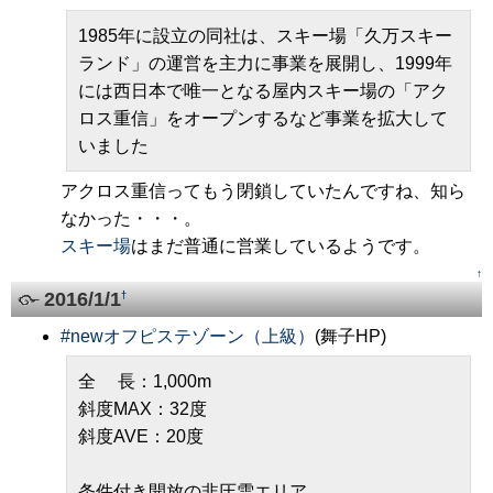
1985年に設立の同社は、スキー場「久万スキー
ランド」の運営を主力に事業を展開し、1999年
には西日本で唯一となる屋内スキー場の「アク
ロス重信」をオープンするなど事業を拡大して
いました
アクロス重信ってもう閉鎖していたんですね、知ら
なかった・・・。
スキー場
はまだ普通に営業しているようです。
↑
2016/1/1
†
#
newオフピステゾーン（上級）
(舞子HP)
全 長：1,000m
斜度MAX：32度
斜度AVE：20度
条件付き開放の非圧雪エリア