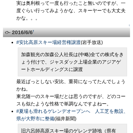
実は奥利根って一度も行ったこと無いのですが、一
度ぐらい行ってみようかな、スキーヤーでも大丈夫
かな。。。
↑
2016/6/6
†
#
安比高原スキー場経営権譲渡
(岩手放送)
加森観光の加森公人社長は(中略)全ての株式をき
ょう付けで、ジャスダック上場企業のアジアゲ
ートホールディングスに譲渡
最近ぱっとしない安比、重荷になってたんでしょう
かね。
東北随一のスキー場だとは思うのですが、どのコー
スも似たような性格で単調なんですよねー。
#
夏場も滑れるゲレンデオープンへ 人工芝を敷設、
県が大野市に整備
(福井新聞)
旧六呂師高原スキー場のゲレンデ跡地（県有