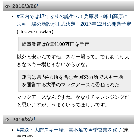
2016/3/26
†
#
国内では17年ぶりの誕生へ！兵庫県・峰山高原に
スキー場の新設が正式決定！2017年12月の開業予定
(HeavySnowker)
総事業費は8億4100万円を予定
以外と安いんですね、スキー場って。でもあまり大
きなスキー場じゃないからかな。
運営は県内4カ所を含む全国33カ所でスキー場
を運営する大手のマックアースに委ねられた。
マックアースなんですね。かなりチャレンジングだ
と思いますが、うまくいってほしいです。
↑
2016/3/7
†
#
青森・大鰐スキー場、雪不足で今季営業を終了
(東