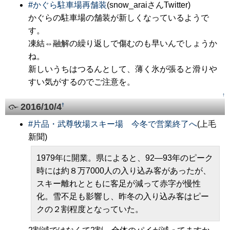
#
かぐら駐車場再舗装
(snow_araiさんTwitter)
かぐらの駐車場の舗装が新しくなっているようで
す。
凍結⇔融解の繰り返しで傷むのも早いんでしょうか
ね。
新しいうちはつるんとして、薄く氷が張ると滑りや
すい気がするのでご注意を。
↑
2016/10/4
†
#
片品・武尊牧場スキー場 今冬で営業終了へ
(上毛
新聞)
1979年に開業。県によると、92―93年のピーク
時には約８万7000人の入り込み客があったが、
スキー離れとともに客足が減って赤字が慢性
化。雪不足も影響し、昨冬の入り込み客はピー
クの２割程度となっていた。