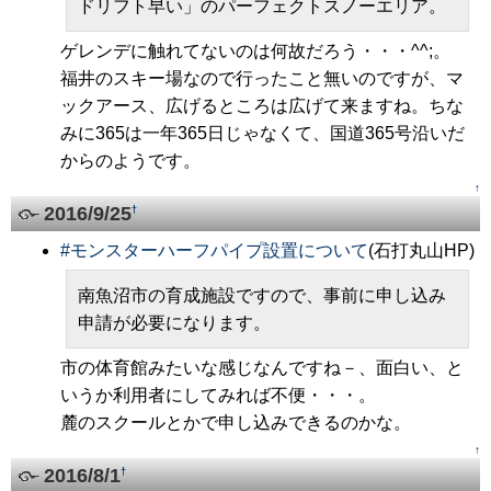
ドリフト早い」のパーフェクトスノーエリア。
ゲレンデに触れてないのは何故だろう・・・^^;。
福井のスキー場なので行ったこと無いのですが、マ
ックアース、広げるところは広げて来ますね。ちな
みに365は一年365日じゃなくて、国道365号沿いだ
からのようです。
↑
2016/9/25
†
#
モンスターハーフパイプ設置について
(石打丸山HP)
南魚沼市の育成施設ですので、事前に申し込み
申請が必要になります。
市の体育館みたいな感じなんですね－、面白い、と
いうか利用者にしてみれば不便・・・。
麓のスクールとかで申し込みできるのかな。
↑
2016/8/1
†