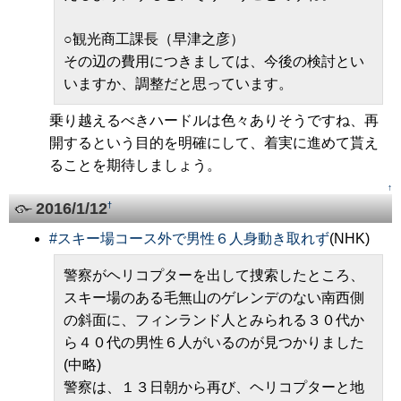
○観光商工課長（早津之彦）
その辺の費用につきましては、今後の検討とい
いますか、調整だと思っています。
乗り越えるべきハードルは色々ありそうですね、再
開するという目的を明確にして、着実に進めて貰え
ることを期待しましょう。
↑
2016/1/12
†
#
スキー場コース外で男性６人身動き取れず
(NHK)
警察がヘリコプターを出して捜索したところ、
スキー場のある毛無山のゲレンデのない南西側
の斜面に、フィンランド人とみられる３０代か
ら４０代の男性６人がいるのが見つかりました
(中略)
警察は、１３日朝から再び、ヘリコプターと地