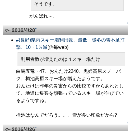
そうです。
がんばれ～。
↑
2016/4/28
†
#
(長野)県内スキー場利用数、最低 暖冬の雪不足打
撃、10・1％減
(信毎web)
利用者数が増えたのは４スキー場だけ
白馬五竜・47、おんたけ2240、黒姫高原スノーパー
ク、栂池高原スキー場が増えたようです。
おんたけは昨年の災害からの比較ですからあれとし
て、地道に集客を頑張っているスキー場が伸びてい
るようですね。
栂池はなんでだろう。。。雪が多い印象だから?
↑
2016/4/26
†