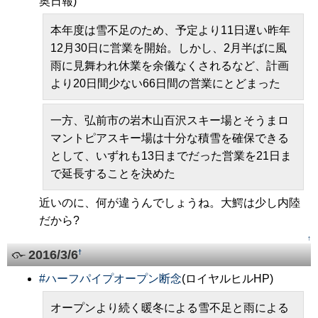
奥日報)
本年度は雪不足のため、予定より11日遅い昨年
12月30日に営業を開始。しかし、2月半ばに風
雨に見舞われ休業を余儀なくされるなど、計画
より20日間少ない66日間の営業にとどまった
一方、弘前市の岩木山百沢スキー場とそうまロ
マントピアスキー場は十分な積雪を確保できる
として、いずれも13日までだった営業を21日ま
で延長することを決めた
近いのに、何が違うんでしょうね。大鰐は少し内陸
だから?
↑
2016/3/6
†
#
ハーフパイプオープン断念
(ロイヤルヒルHP)
オープンより続く暖冬による雪不足と雨による