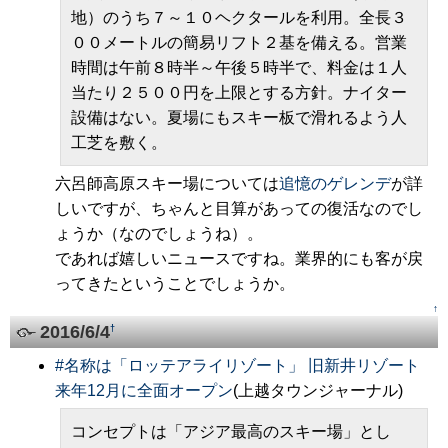
地）のうち７～１０ヘクタールを利用。全長３
００メートルの簡易リフト２基を備える。営業
時間は午前８時半～午後５時半で、料金は１人
当たり２５００円を上限とする方針。ナイター
設備はない。夏場にもスキー板で滑れるよう人
工芝を敷く。
六呂師高原スキー場については
追憶のゲレンデ
が詳
しいですが、ちゃんと目算があっての復活なのでし
ょうか（なのでしょうね）。
であれば嬉しいニュースですね。業界的にも客が戻
ってきたということでしょうか。
↑
2016/6/4
†
#
名称は「ロッテアライリゾート」 旧新井リゾート
来年12月に全面オープン
(上越タウンジャーナル)
コンセプトは「アジア最高のスキー場」とし