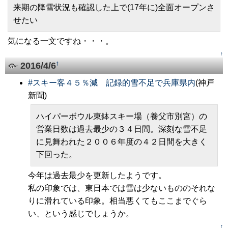
来期の降雪状況も確認した上で(17年に)全面オープンさ
せたい
気になる一文ですね・・・。
↑
2016/4/6
†
#
スキー客４５％減 記録的雪不足で兵庫県内
(神戸
新聞)
ハイパーボウル東鉢スキー場（養父市別宮）の
営業日数は過去最少の３４日間。深刻な雪不足
に見舞われた２００６年度の４２日間を大きく
下回った。
今年は過去最少を更新したようです。
私の印象では、東日本では雪は少ないもののそれな
りに滑れている印象。相当悪くてもここまでぐら
い、という感じでしょうか。
↑