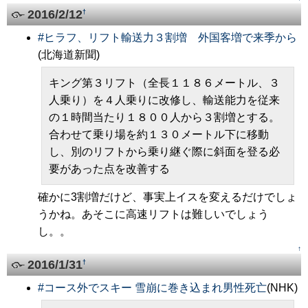
2016/2/12
†
#
ヒラフ、リフト輸送力３割増 外国客増で来季から
(北海道新聞)
キング第３リフト（全長１１８６メートル、３
人乗り）を４人乗りに改修し、輸送能力を従来
の１時間当たり１８００人から３割増とする。
合わせて乗り場を約１３０メートル下に移動
し、別のリフトから乗り継ぐ際に斜面を登る必
要があった点を改善する
確かに3割増だけど、事実上イスを変えるだけでしょ
うかね。あそこに高速リフトは難しいでしょう
し。。
↑
2016/1/31
†
#
コース外でスキー 雪崩に巻き込まれ男性死亡
(NHK)