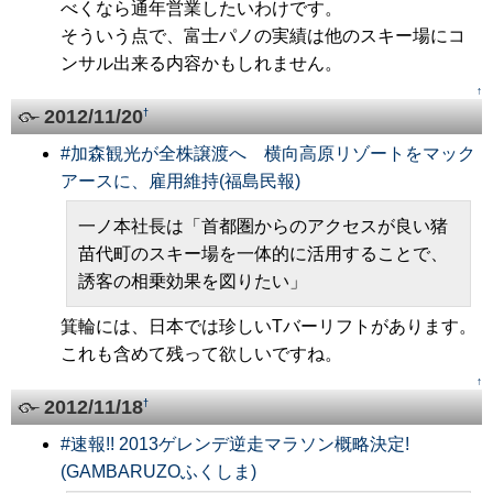
べくなら通年営業したいわけです。
そういう点で、富士パノの実績は他のスキー場にコ
ンサル出来る内容かもしれません。
↑
2012/11/20
†
#
加森観光が全株譲渡へ 横向高原リゾートをマック
アースに、雇用維持(福島民報)
一ノ本社長は「首都圏からのアクセスが良い猪
苗代町のスキー場を一体的に活用することで、
誘客の相乗効果を図りたい」
箕輪には、日本では珍しいTバーリフトがあります。
これも含めて残って欲しいですね。
↑
2012/11/18
†
#
速報!! 2013ゲレンデ逆走マラソン概略決定!
(GAMBARUZOふくしま)