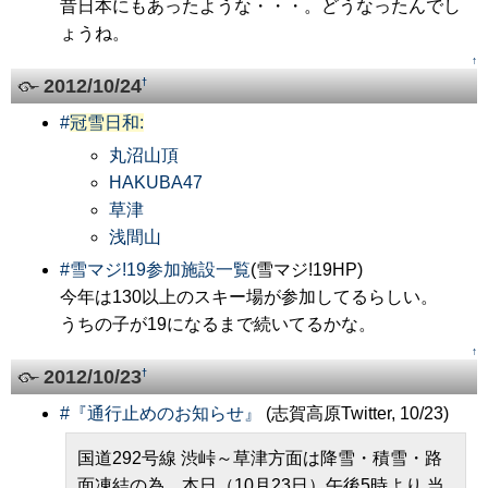
昔日本にもあったような・・・。どうなったんでし
ょうね。
↑
2012/10/24
†
#
冠雪日和:
丸沼山頂
HAKUBA47
草津
浅間山
#
雪マジ!19参加施設一覧
(雪マジ!19HP)
今年は130以上のスキー場が参加してるらしい。
うちの子が19になるまで続いてるかな。
↑
2012/10/23
†
#
『通行止めのお知らせ』
(志賀高原Twitter, 10/23)
国道292号線 渋峠～草津方面は降雪・積雪・路
面凍結の為、本日（10月23日）午後5時より,当