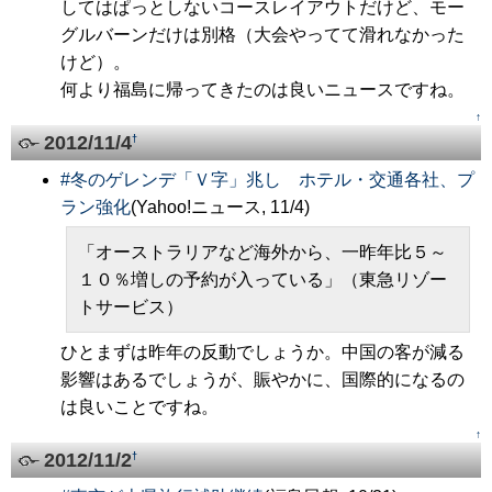
してはぱっとしないコースレイアウトだけど、モー
グルバーンだけは別格（大会やってて滑れなかった
けど）。
何より福島に帰ってきたのは良いニュースですね。
↑
2012/11/4
†
#
冬のゲレンデ「Ｖ字」兆し ホテル・交通各社、プ
ラン強化
(Yahoo!ニュース, 11/4)
「オーストラリアなど海外から、一昨年比５～
１０％増しの予約が入っている」（東急リゾー
トサービス）
ひとまずは昨年の反動でしょうか。中国の客が減る
影響はあるでしょうが、賑やかに、国際的になるの
は良いことですね。
↑
2012/11/2
†