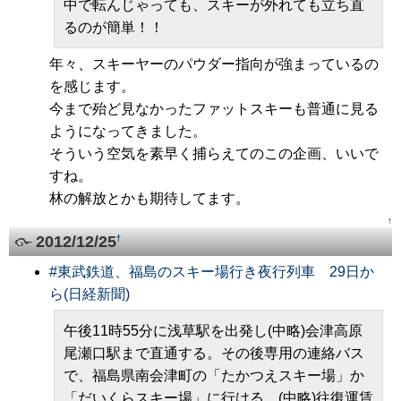
中で転んじゃっても、スキーが外れても立ち直
るのが簡単！！
年々、スキーヤーのパウダー指向が強まっているの
を感じます。
今まで殆ど見なかったファットスキーも普通に見る
ようになってきました。
そういう空気を素早く捕らえてのこの企画、いいで
すね。
林の解放とかも期待してます。
↑
2012/12/25
†
#
東武鉄道、福島のスキー場行き夜行列車 29日か
ら(日経新聞)
午後11時55分に浅草駅を出発し(中略)会津高原
尾瀬口駅まで直通する。その後専用の連絡バス
で、福島県南会津町の「たかつえスキー場」か
「だいくらスキー場」に行ける。(中略)往復運賃