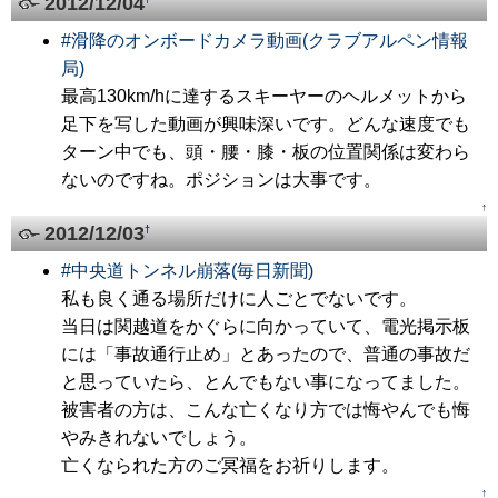
2012/12/04
#
滑降のオンボードカメラ動画(クラブアルペン情報
局)
最高130km/hに達するスキーヤーのヘルメットから
足下を写した動画が興味深いです。どんな速度でも
ターン中でも、頭・腰・膝・板の位置関係は変わら
ないのですね。ポジションは大事です。
↑
2012/12/03
†
#
中央道トンネル崩落(毎日新聞)
私も良く通る場所だけに人ごとでないです。
当日は関越道をかぐらに向かっていて、電光掲示板
には「事故通行止め」とあったので、普通の事故だ
と思っていたら、とんでもない事になってました。
被害者の方は、こんな亡くなり方では悔やんでも悔
やみきれないでしょう。
亡くなられた方のご冥福をお祈りします。
↑