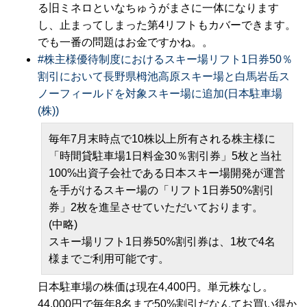
る旧ミネロといなちゅうがまさに一体になります
し、止まってしまった第4リフトもカバーできます。
でも一番の問題はお金ですかね。。
#
株主様優待制度におけるスキー場リフト1日券50％
割引において長野県栂池高原スキー場と白馬岩岳ス
ノーフィールドを対象スキー場に追加(日本駐車場
(株))
毎年7月末時点で10株以上所有される株主様に
「時間貸駐車場1日料金30％割引券」5枚と当社
100%出資子会社である日本スキー場開発が運営
を手がけるスキー場の「リフト1日券50%割引
券」2枚を進呈させていただいております。
(中略)
スキー場リフト1日券50%割引券は、1枚で4名
様までご利用可能です。
日本駐車場の株価は現在4,400円。単元株なし。
44,000円で毎年8名まで50%割引だなんてお買い得か