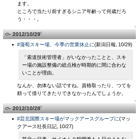
ます。
ところで当たり前すぎるシニア年齢って何歳だろ
う・・・。
↑
2012/10/29
†
#
蒲萄スキー場、今季の営業休止に
(新潟日報, 10/29)
「索道技術管理者」がいなかったことと、スキ
ー場の施設整備の総点検が時期的に間に合わな
いことが理由。
なんか、勿体ない話ですね。資格取ったり、つてを
頼って借りてきたりできなかったんでしょうか。
↑
2012/10/28
†
#
芸北国際スキー場がマックアースグループに
(マッ
クアース社長日記, 10/27)