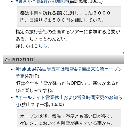
#
東京が本県旅行補助継続
(福島民報, 10/31)
都は本県を訪れる都民に対し、１泊３０００
円、日帰りで１５００円を補助している。
指定の旅行会社の企画するツアーに参加する必要が
ある。ちょっとめんどい。
詳しくは
こちら
。
↑
2012/11/1
†
#
Hakuba47&白馬五竜は積雪&準備出来次第オープン
予定
(47HP)
47は今年も「雪が降ったらOPEN」。寒波が来るた
びに楽しみですね。
#
オールナイト営業休止および営業時間変更のお知ら
せ
(狭山スキー場, 10/30)
オープン以降、気温・湿度とも高い日が多く、
ゲレンデにおいても融雪が進んでいる事から、