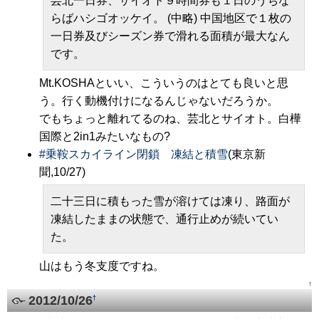
芸北一日券、サイオト９時間券も１日のうちな
らばハシゴオッケイ。 (中略) 中国地区で１枚の
一日券及びシーズン券で滑れる面積が最大なん
です。
Mt.KOSHAといい、こういうのはとても良いと思
う。行く動機付けになるんじゃないだろうか。
でもちょっと離れてるのね、芸北とサイオト。白樺
国際と2in1みたいなもの?
#
乗鞍スカイライン閉鎖 凍結と積雪
(東京新
聞,10/27)
二十三日に積もった雪が溶けては凍り、路面が
凍結したままの状態で、通行止めが続いてい
た。
山はもう冬支度ですね。
↑
2012/10/26
†