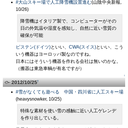
#
大山スキー場で人工降雪機設置進む
(山陰中央新報,
10/26)
降雪機はイタリア製で、コンピューターがその
日の外気温や湿度を感知し、自然に近い雪質の
確保が可能
ピステン(ドイツ)
といい、
CWA(スイス)
といい、こう
いう機器はヨーロッパ製なのですね。
日本にはそういう機器を作れる会社は無いのかな。
（搬器は東急車輌が有名ですが）
↑
2012/10/25
†
#
雪がなくても遊べる 中国・四川省に人工スキー場
(heavysnowker, 10/25)
特殊な素材を使い雪の感触に近い人工ゲレンデ
を作り出している。