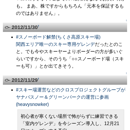
も。 まあ、株ですからもちろん「元本を保証するも
のではありません」。
↑
2012/11/30
†
#
スノーボード解禁(ちくさ高原スキー場)
関西エリア唯一のスキー専用ゲレンデ
だったとのこ
と。でも今やスキーヤーよりボーダーの方が多いぐ
らいですから、そのうち「○○スノーボード場（スキ
ーも可）」とか出てきそう。
↑
2012/11/29
†
#
スキー場運営などのクロスプロジェクトグループが
ヤナバスノー＆グリーンパークの運営に参画
(heavysnowker)
初心者が寒くない場所で怖がらずに練習できる
「室内ゲレンデ」を今シーズン導入し、12月21