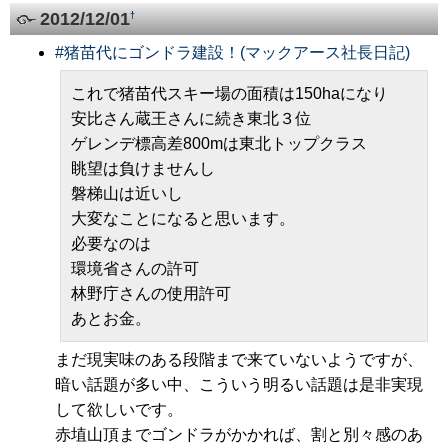
2012/12/01
†
#
猪苗代にゴンドラ建設！(マックアース社長日記)
これで猪苗代スキー場の面積は150haになり
安比さん蔵王さんに続き東北３位
ゲレンデ標高差800mは東北トップクラス
眺望は負けませんし
磐梯山は近いし
大変なことになると思います。
必要なのは
環境省さんの許可
林野庁さんの使用許可
あとお金。
まだ現実味のある段階まで来ていないようですが、
暗い話題が多い中、こういう明るい話題は是非実現
して欲しいです。
赤埴山頂までゴンドラがかかれば、割と別々感のあ