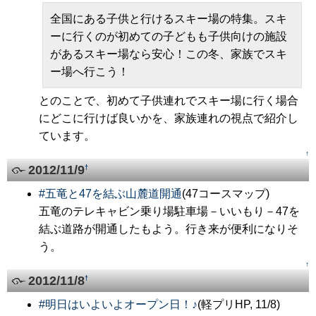
全国にある子供と行けるスキー場の特集。スキ
ーに行くのが初めての子どもも子供向けの施設
があるスキー場なら安心！この冬、家族でスキ
ー場へ行こう！
とのことで、初めて子供連れでスキー場に行く場合
にどこに行けば良いかを、家族連れの視点で紹介し
ています。
↑
2012/11/9
†
#
五竜と47を結ぶ山麓道開通
(47コースマップ)
五竜のテレキャビン乗り場駐車場－いいもり－47を
結ぶ道路が開通したもよう。行き来が便利になりそ
う。
↑
2012/11/8
†
#
明日はいよいよオープン日！♪
(軽プリHP, 11/8)