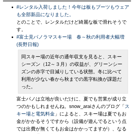
#
レンタル入荷しました！今年は板もブーツもウェア
も全部新品になりました。
とのことで、レンタルだけど綺麗な板で滑れそうで
す。
#
富士見パノラマスキー場 春～秋の利用者大幅増
(長野日報)
同スキー場の近年の通年収支を見ると、スキー
シーズン（12～３月）の収益が、グリーンシー
ズンの赤字で目減りしている状態。冬に比べて
利用が少ない春から秋までの黒字転換が課題だ
った。
富士パノは立地が良いだけに、夏でも営業が成り立
つのかもしれませんね。snow_araiさんのブログ「
ス
キー場と電気料金
」によると、スキー場は夏でもお
金がかかるそうですから（設備が遊んでるという点
では出費が無くてもお金はかかってますが）、なる