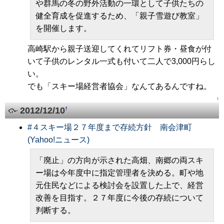
や群馬の冬の野外活動の一環として子供たちの
健全育成を促進するため、「親子雪遊び教室」
を開催します。
高崎駅から親子送迎してくれてリフト券・昼食が付
いて子供のレンタル一式も付いて二人で3,000円らし
い。
でも「スキー場経営者協会」なんてあるんですね。
↑
2012/12/10
†
#
４スキー場２７年度まで存続方針 南会津町
(Yahoo!ニュース)
「廃止」の方向が示された高畑、南郷の両スキ
ー場は今年度中に指定管理者を決める。町や地
元住民などによる検討会を設置した上で、経営
改善を目指す。２７年度に今後の存続について
判断する。