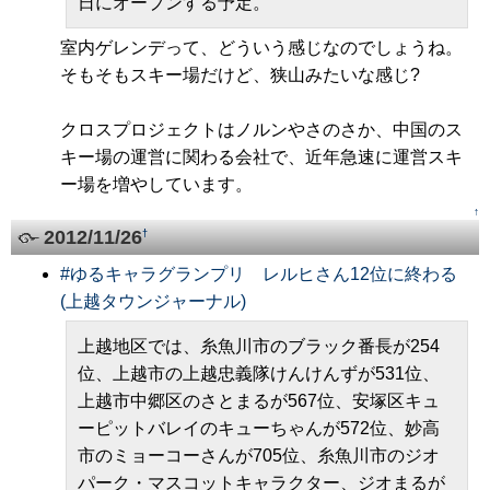
日にオープンする予定。
室内ゲレンデって、どういう感じなのでしょうね。
そもそもスキー場だけど、狭山みたいな感じ?
クロスプロジェクトはノルンやさのさか、中国のス
キー場の運営に関わる会社で、近年急速に運営スキ
ー場を増やしています。
↑
2012/11/26
†
#
ゆるキャラグランプリ レルヒさん12位に終わる
(上越タウンジャーナル)
上越地区では、糸魚川市のブラック番長が254
位、上越市の上越忠義隊けんけんずが531位、
上越市中郷区のさとまるが567位、安塚区キュ
ーピットバレイのキューちゃんが572位、妙高
市のミョーコーさんが705位、糸魚川市のジオ
パーク・マスコットキャラクター、ジオまるが