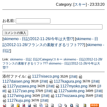
Category: [
スキー
] - 23:33:20
お名前:
[
skimemo - 日記/2012-11-26/今年は大雪!?
] [
skimemo - 日
記/2012-11-28/フランスの素敵すぎるリフト???
] [
skimemo -
日記
]
Link:
skimemo - 日記
日記/Category/スキー
skimemo - 日記/2012-11-28/
フランスの素敵すぎるリフト???
skimemo - 日記/2012-11-26/今年は大
雪!?
添付ファイル:
1127niseco.png
352件
[
詳細
]
1127daisen.png
1127kagura.png
391件
[
詳細
]
367件
[
詳細
]
1127yuzawa.png
1127myoko.png
342件
[
詳細
]
358件
[
詳
1127zao.png
1127saioto.png
細
]
376件
[
詳細
]
349件
[
詳細
]
1127wing.png
1127nozawa.png
343件
[
詳細
]
354件
[
詳細
]
1127kuju.png
347件
[
詳細
]