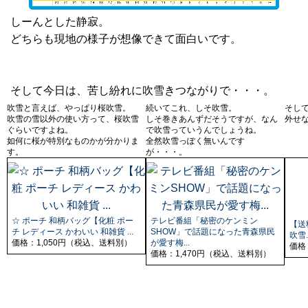
しーんとした静寂。
どちらも現地の様子が想像できて面白いです。
そして今日は、苦し紛れに吹雪きつながりで・・・。
吹雪と言えば、やっぱり桜吹雪。
続いてこれ、しそ吹雪。
そし
吹雪の雪以外の使い方って、桜吹雪
しそ巻きあんずだそうですが、なん
外せな
ぐらいですよね。
で吹雪っていうんでしょうね。
如何に桜が特別なものかが分かりま
全然吹雪っぽく無いんです
す。
が・・・。
☆ ポーチ 和柄バッグ【化粧 ポー
テレビ番組「秘密のケンミン
【送料
チ レディース かわいい 和雑貨 ...
SHOW」で話題になった青森県民
吹雪..
価格：1,050円（税込、送料別）
が愛す梅...
価格
価格：1,470円（税込、送料別）