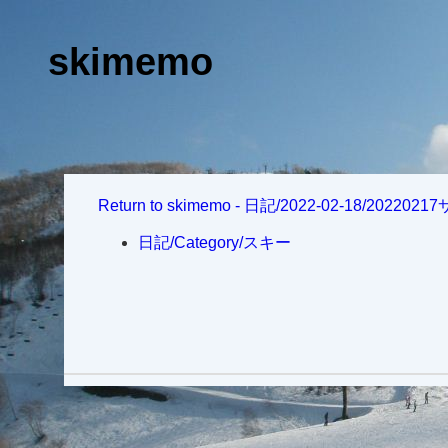
skimemo
Return to skimemo - 日記/2022-02-18/20
日記/Category/スキー