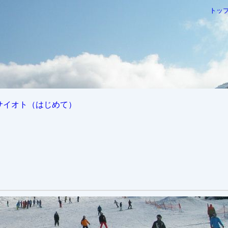
トッ
220217サイオト（はじめて）